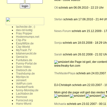
Wow - coole videos!
Ott
schrieb am 06.09.2010 - 22:15 Uhr
Stefan
schrieb am 17.06.2010 - 21:44 Uh
lachecke.de ;-)
das-ist-lustig
News-Forum
schrieb am 15.12.2009 - 17
Frau Popper
Hodenmumps.net
Clip-Pix
Sonja
schrieb am 18.03.2008 - 18:29 Uh
EasyWitze.de
Clip-World
MyTrash.TV
totalverueckt.de
Sarah
schrieb am 26.02.2008 - 21:02 Uh
Genial.to
Funtubes.de
die Page ist geil, der content
Funny-Portal.de
www.freaky-fun.com
Dein-Video
Diebisch.de
TheMasterPlaya
schrieb am 24.03.2007 
Trashdump.de
Myclips.to
zensiert
VollFun.com
DJ-Christoph schrieb am 22.03.2007 - 1
KrankerFrank
funny-Monday.de
Moin gind die page voll geil das viedeo
Lachlabor.de
Hornoxe
Funscout.org
Hans-Wurst
Michaela
schrieb am 23.02.2007 - 00:11